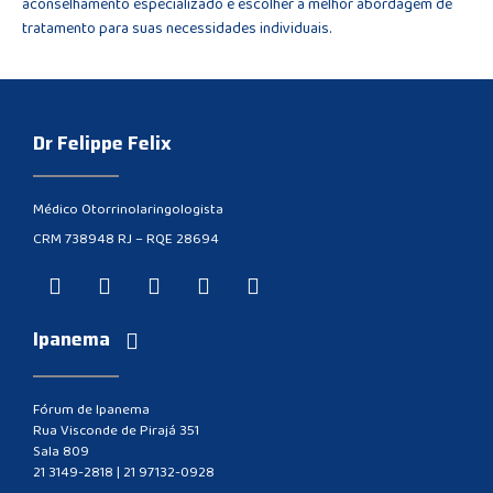
aconselhamento especializado e escolher a melhor abordagem de
tratamento para suas necessidades individuais.
Dr Felippe Felix
Médico Otorrinolaringologista
CRM 738948 RJ – RQE 28694
Ipanema
Fórum de Ipanema
Rua Visconde de Pirajá 351
Sala 809
21 3149-2818
|
21 97132-0928