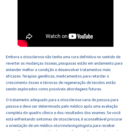
Embora a otosclerose não tenha uma cura definitiva no sentido de
reverter as mudanças ósseas, pesquisas estão em andamento para
entender melhor a condição e desenvolver tratamentos mais
eficazes. Terapias genéticas, medicamentos para retardar o
crescimento ósseo e técnicas de regeneração de tecidos estão
sendo explorados como possíveis abordagens futuras.
O tratamento adequado para a otosclerose varia de pessoa para
pessoa e deve ser determinado pelo médico após uma avaliação
completa do quadro clínico e dos resultados dos exames. Se você
está enfrentando sintomas de otosclerose, é aconselhável procurar
a orientação de um médico otorrinolaringologista para receber