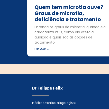
Quem tem microtia ouve?
Graus de microtia,
deficiência e tratamento
Entenda os graus de microtia, quando ela
caracteriza PCD, como ela afeta a
audição e quais são as opções de
tratamento.
LER MAIS »
Dr Felippe Felix
Médico Otorrinolaringologista