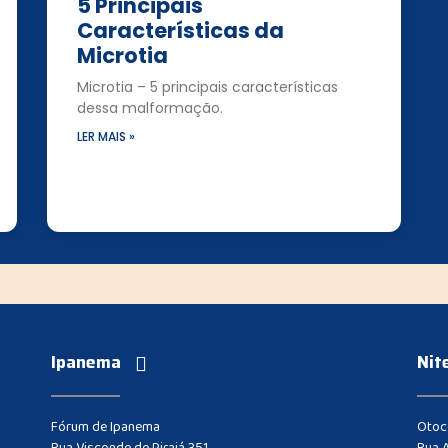
5 Principais
Características da
Microtia
Microtia – 5 principais características
dessa malformação.
LER MAIS »
Ipanema
Nit
Fórum de Ipanema
Otoce