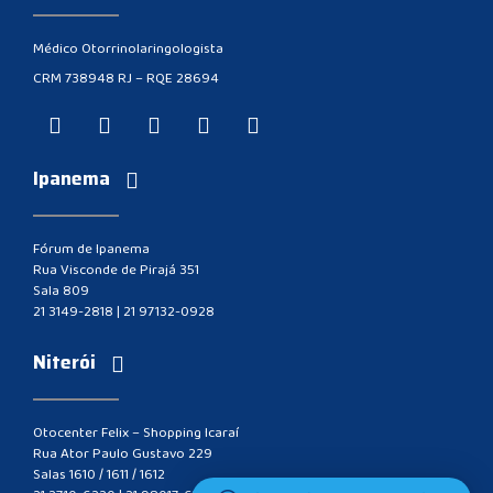
Médico Otorrinolaringologista
CRM 738948 RJ – RQE 28694
Ipanema
Fórum de Ipanema
Rua Visconde de Pirajá 351
Sala 809
21 3149-2818
|
21 97132-0928
Niterói
Otocenter Felix – Shopping Icaraí
Rua Ator Paulo Gustavo 229
Salas 1610 / 1611 / 1612