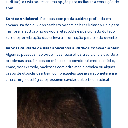
auditivo), o Osia pode ser uma opção para melhorar a condução do
som.
Surdez unilateral:
Pessoas com perda auditiva profunda em
apenas um dos ouvidos também podem se beneficiar do Osia para
melhorar a audição no ouvido afetado. Ele é posicionado do lado
surdo e por vibração óssea leva a informação para o lado ouvinte.
Impossibilidade de usar aparelhos auditivos convencionais:
Algumas pessoas não podem usar aparelhos tradicionais devido a
problemas anatômicos ou crônicos no ouvido externo ou médio,
como, por exemplo, pacientes com otite média crônica ou alguns
casos de otosclerose, bem como aqueles que já se submeteram a
uma cirurgia otológica e possuem cavidade aberta ou radical.