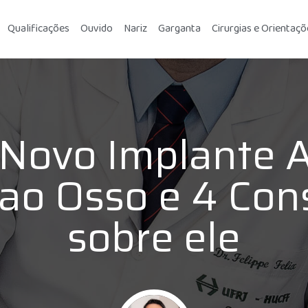
Qualificações
Ouvido
Nariz
Garganta
Cirurgias e Orientaçõ
 Novo Implante A
ao Osso e 4 Con
sobre ele