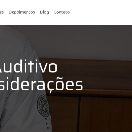
es
Depoimentos
Blog
Contato
uditivo
siderações