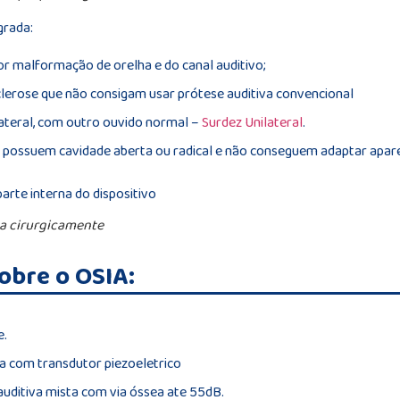
grada:
or malformação de orelha e do canal auditivo;
clerose que não consigam usar prótese auditiva convencional
lateral, com outro ouvido normal –
Surdez Unilateral
.
e possuem cavidade aberta ou radical e não conseguem adaptar apare
ada cirurgicamente
obre o OSIA:
e.
da com transdutor piezoeletrico
uditiva mista com via óssea ate 55dB.