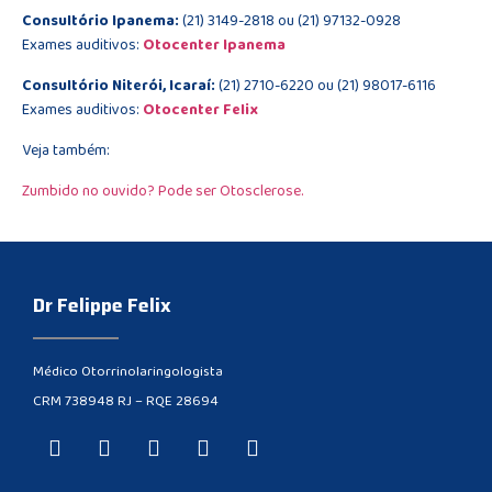
Consultório Ipanema:
(21) 3149-2818 ou (21) 97132-0928
Exames auditivos:
Otocenter Ipanema
Consultório Niterói, Icaraí:
(21) 2710-6220 ou (21) 98017-6116
Exames auditivos:
Otocenter Felix
Veja também:
Zumbido no ouvido? Pode ser Otosclerose.
Dr Felippe Felix
Médico Otorrinolaringologista
CRM 738948 RJ – RQE 28694