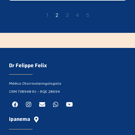
1
2
3
4
5
Dr Felippe Felix
Médico Otorrinolaringologista
CRM 738948 RJ – RQE 28694
Ipanema