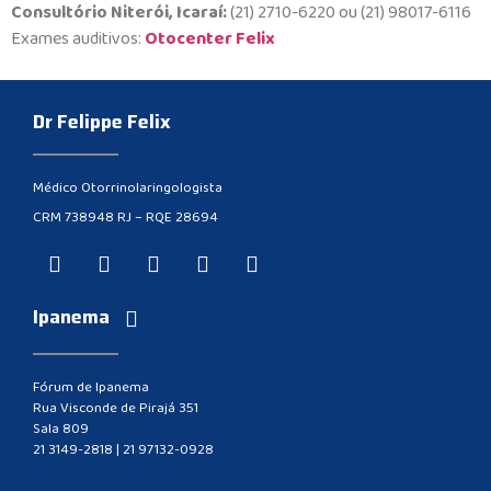
Consultório Niterói, Icaraí:
(21) 2710-6220 ou (21) 98017-6116
Exames auditivos:
Otocenter Felix
Dr Felippe Felix
Médico Otorrinolaringologista
CRM 738948 RJ – RQE 28694
Ipanema
Fórum de Ipanema
Rua Visconde de Pirajá 351
Sala 809
21 3149-2818
|
21 97132-0928