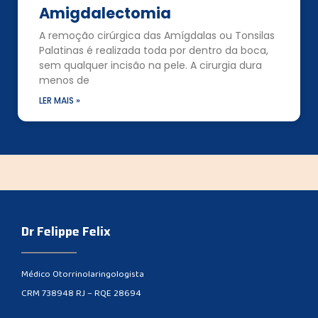
Amigdalectomia
A remoção cirúrgica das Amígdalas ou Tonsilas
Palatinas é realizada toda por dentro da boca,
sem qualquer incisão na pele. A cirurgia dura
menos de
LER MAIS »
Dr Felippe Felix
Médico Otorrinolaringologista
CRM 738948 RJ – RQE 28694