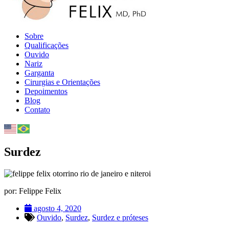
Sobre
Qualificações
Ouvido
Nariz
Garganta
Cirurgias e Orientações
Depoimentos
Blog
Contato
Surdez
por: Felippe Felix
agosto 4, 2020
Ouvido
,
Surdez
,
Surdez e próteses