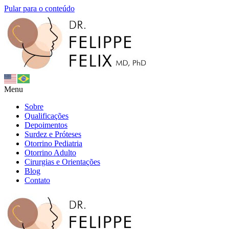
Pular para o conteúdo
Menu
Sobre
Qualificações
Depoimentos
Surdez e Próteses
Otorrino Pediatria
Otorrino Adulto
Cirurgias e Orientações
Blog
Contato