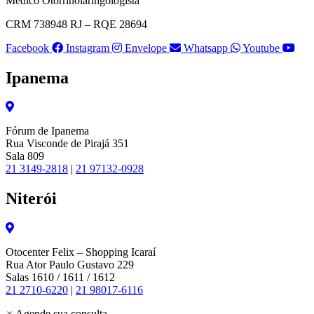
Médico Otorrinolaringologista
CRM 738948 RJ – RQE 28694
Facebook
Instagram
Envelope
Whatsapp
Youtube
Ipanema
Fórum de Ipanema
Rua Visconde de Pirajá 351
Sala 809
21 3149-2818
|
21 97132-0928
Niterói
Otocenter Felix – Shopping Icaraí
Rua Ator Paulo Gustavo 229
Salas 1610 / 1611 / 1612
21 2710-6220
|
21 98017-6116
×
Agende sua consulta