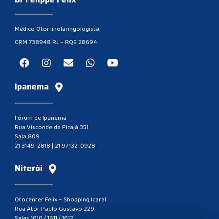
Médico Otorrinolaringologista
CRM 738948 RJ – RQE 28694
Ipanema
Fórum de Ipanema
Rua Visconde de Pirajá 351
Sala 809
21 3149-2818
|
21 97132-0928
Niterói
Otocenter Felix – Shopping Icaraí
Rua Ator Paulo Gustavo 229
Salas 1610 / 1611 / 1612