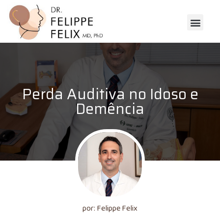
Surdez e Próte
Otorrino Pediat
Otorrino Adulto
Cirurgias e Or
Perda Auditiva no Idoso e
Demência
por: Felippe Felix