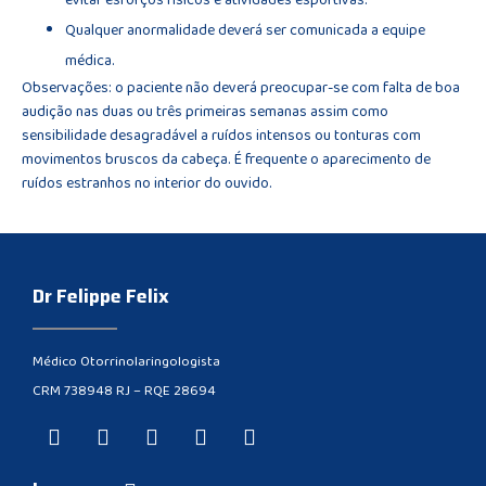
evitar esforços físicos e atividades esportivas.
Qualquer anormalidade deverá ser comunicada a equipe
médica.
Observações: o paciente não deverá preocupar-se com falta de boa
audição nas duas ou três primeiras semanas assim como
sensibilidade desagradável a ruídos intensos ou tonturas com
movimentos bruscos da cabeça. É frequente o aparecimento de
ruídos estranhos no interior do ouvido.
Dr Felippe Felix
Médico Otorrinolaringologista
CRM 738948 RJ – RQE 28694