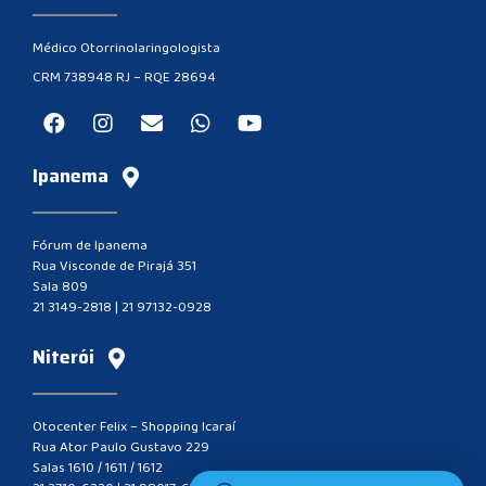
Médico Otorrinolaringologista
CRM 738948 RJ – RQE 28694
Ipanema
Fórum de Ipanema
Rua Visconde de Pirajá 351
Sala 809
21 3149-2818
|
21 97132-0928
Niterói
Otocenter Felix – Shopping Icaraí
Rua Ator Paulo Gustavo 229
Salas 1610 / 1611 / 1612