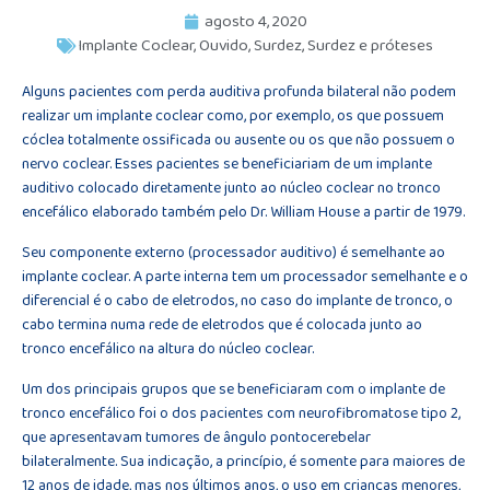
agosto 4, 2020
Implante Coclear
,
Ouvido
,
Surdez
,
Surdez e próteses
Alguns pacientes com perda auditiva profunda bilateral não podem
realizar um implante coclear como, por exemplo, os que possuem
cóclea totalmente ossificada ou ausente ou os que não possuem o
nervo coclear. Esses pacientes se beneficiariam de um implante
auditivo colocado diretamente junto ao núcleo coclear no tronco
encefálico elaborado também pelo Dr. William House a partir de 1979.
Seu componente externo (processador auditivo) é semelhante ao
implante coclear. A parte interna tem um processador semelhante e o
diferencial é o cabo de eletrodos, no caso do implante de tronco, o
cabo termina numa rede de eletrodos que é colocada junto ao
tronco encefálico na altura do núcleo coclear.
Um dos principais grupos que se beneficiaram com o implante de
tronco encefálico foi o dos pacientes com neurofibromatose tipo 2,
que apresentavam tumores de ângulo pontocerebelar
bilateralmente. Sua indicação, a princípio, é somente para maiores de
12 anos de idade, mas nos últimos anos, o uso em crianças menores,