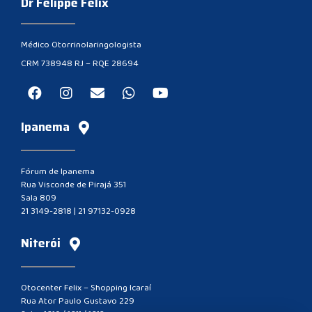
Dr Felippe Felix
Médico Otorrinolaringologista
CRM 738948 RJ – RQE 28694
Ipanema
Fórum de Ipanema
Rua Visconde de Pirajá 351
Sala 809
21 3149-2818
|
21 97132-0928
Niterói
Otocenter Felix – Shopping Icaraí
Rua Ator Paulo Gustavo 229