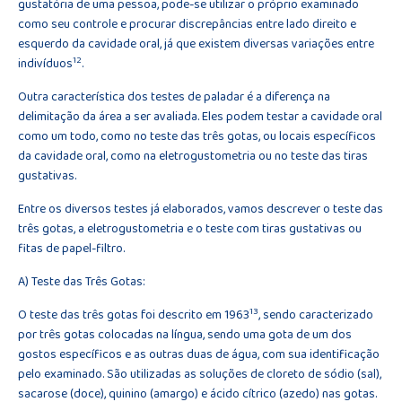
gustatória de uma pessoa, pode-se utilizar o próprio examinado
como seu controle e procurar discrepâncias entre lado direito e
esquerdo da cavidade oral, já que existem diversas variações entre
12
indivíduos
.
Outra característica dos testes de paladar é a diferença na
delimitação da área a ser avaliada. Eles podem testar a cavidade oral
como um todo, como no teste das três gotas, ou locais específicos
da cavidade oral, como na eletrogustometria ou no teste das tiras
gustativas.
Entre os diversos testes já elaborados, vamos descrever o teste das
três gotas, a eletrogustometria e o teste com tiras gustativas ou
fitas de papel-filtro.
A) Teste das Três Gotas:
13
O teste das três gotas foi descrito em 1963
, sendo caracterizado
por três gotas colocadas na língua, sendo uma gota de um dos
gostos específicos e as outras duas de água, com sua identificação
pelo examinado. São utilizadas as soluções de cloreto de sódio (sal),
sacarose (doce), quinino (amargo) e ácido cítrico (azedo) nas gotas.