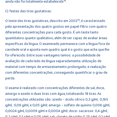
14
ainda não foi totalmente estabelecida
.
C) Testes das tiras gustativas:
14
O teste das tiras gustativas, descrito em 2003
, é caracterizado
pela apresentação dos quatro gostos em papel-filtro com quatro
diferentes concentrações para cada gosto. É um teste tanto
quantitativo quanto qualitativo, além de ser capaz de avaliar áreas
específicas da língua. O examinado permanece com a língua fora da
cavidade oral e aponta num quadro qual é o gosto que acha que lhe
foi oferecido. Entre suas vantagens temos: a possibilidade de
avaliação de cada lado da língua separadamente; utilização de
material com tempo de armazenamento prolongado; e realização
com diferentes concentrações, conseguindo quantificar o grau de
perda.
O exame é realizado com concentrações diferentes de sal, doce,
amargo e azedo e duas tiras com água, totalisando 18 tiras. As
concentrações utilizadas são: azedo – ácido cítrico 0,3 g/ml, 0,165
g/ml, 0,09 g/ml, e 0,05 g/ml; amargo – sulfato de quinino 0,006 g/ml,
0,0024 g/ml, 0,0009 g/ml e 0,0004 g/ml; doce- sacarose 0,4 g/ml,
0,2 g/ml, 0,1 g/ml e 0,05 g/ml; sal- cloreto de sódio 0,25 g/ml, 0,1 g/ml,