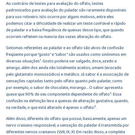
Ao contrário de testes para avaliação do olfato, testes
padronizados para avaliação do paladar são raramente disponíveis
para uso rotineiro. Isto ocorre por alguns motivos, entre eles
podemos citar a dificuldade de realizar um teste confiável e rápido
de paladar e a baixa frequência de queixas desse tipo, que quando
ocorrem refletem na maioria das vezes alteração do olfato.
Sintomas referentes ao paladar e ao olfato são alvos de confusão
freqüente porque “gosto” e “sabor” são usados como sinônimos em
1
diversas situações
. Gosto poderia ser salgado, doce, azedo e
amargo, além dos ainda não totalmente aceitos, umami (evocado
pelo glutamato monossódico) e metálico. Já sabor é a associação de
sensações captadas tanto pelo olfato quanto pelo paladar, como
por exemplo, o sabor de chocolate, morango… O sabor apresenta
2
quase que 90% de seu componente dependente do olfato
. Essa
confusão na definição leva a queixas de alteração gustativa, quando,
3
na verdade, o que está alterado é apenas o olfato
.
Além disso, diferente do olfato que possui, basicamente, apenas um
nervo craniano responsável, a sensação do paladar é transmitida por
diferentes nervos cranianos (V,VII, IX, X). Em razão disso, a completa