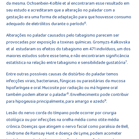
da mesma. Ochsenbein-Kolble et al encontraram esse resultado em
seu estudo e acreditaram que a alteração no paladar com a
gestação era uma forma de adaptação para que houvesse consumo
6
adequado de eletrólitos durante o período
.
Alterações no paladar causados pelo tabagismo parecem ser
provocadas por exposição a toxinas químicas. Gromyzs-Kalkovska
et al estudaram os efeitos do tabagismo em 471 indivíduos, um dos
maiores estudos sobre esse tema, e não encontraram significância
7
estatística na relação entre tabagismo e sensibilidade gustatória
.
Entre outras possíveis causas de distúrbio do paladar temos
infecções virais, bacterianas, fúngicas ou parasitárias da mucosa
hipofaríngea e oral. Mucosite por radiação ou má higiene oral
8
também podem alterar o paladar
. Envelhecimento pode contribuir
9
para hipogeusia principalmente, para amargo e azedo
.
Lesão do nervo corda do tímpano pode ocorrer por cirurgia
otológica ou por infecções na orelha média como otite média
crônica. Doenças que atingem o nervo facial como paralisia de Bell,
Síndrome de Ramsay Hunt e doença de Lyme, podem acometer