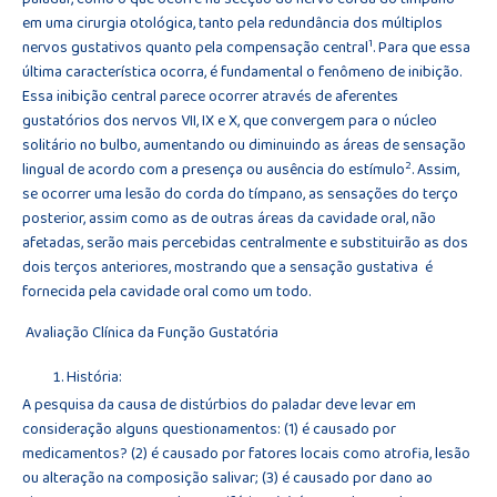
em uma cirurgia otológica, tanto pela redundância dos múltiplos
1
nervos gustativos quanto pela compensação central
. Para que essa
última característica ocorra, é fundamental o fenômeno de inibição.
Essa inibição central parece ocorrer através de aferentes
gustatórios dos nervos VII, IX e X, que convergem para o núcleo
solitário no bulbo, aumentando ou diminuindo as áreas de sensação
2
lingual de acordo com a presença ou ausência do estímulo
. Assim,
se ocorrer uma lesão do corda do tímpano, as sensações do terço
posterior, assim como as de outras áreas da cavidade oral, não
afetadas, serão mais percebidas centralmente e substituirão as dos
dois terços anteriores, mostrando que a sensação gustativa é
fornecida pela cavidade oral como um todo.
Avaliação Clínica da Função Gustatória
História:
A pesquisa da causa de distúrbios do paladar deve levar em
consideração alguns questionamentos: (1) é causado por
medicamentos? (2) é causado por fatores locais como atrofia, lesão
ou alteração na composição salivar; (3) é causado por dano ao