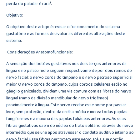
1
perda do paladar é rara
.
Objetivo:
O objetivo deste artigo é revisar o funcionamento do sistema
gustatório e as formas de avaliar as diferentes alterações deste
sistema.
Considerações Anatomofuncionais:
A sensação dos botões gustativos nos dois terços anteriores da
língua e no palato mole seguem respectivamente por dois ramos do
nervo facial: o nervo corda do tímpano e o nervo petroso superficial
maior. O nervo corda do tímpano, cujos corpos celulares estão no
gânglio geniculado, dividem uma via comum com as fibras do nervo
lingual (ramo da divisão mandibular do nervo trigêmeo)
proximalmente à língua. Este nervo recebe esse nome por passar
livre, sem proteção, dentro da orelha média e inerva todas papilas
fungiformes e a maioria das papilas foliáceas anteriores. As suas
fibras gustativas saem do núcleo do trato solitário através do nervo
intermédio que se une após atravessar o conduto auditivo interno ao
nervo facial. Essa fibras percorrem este nervo até a sua porção