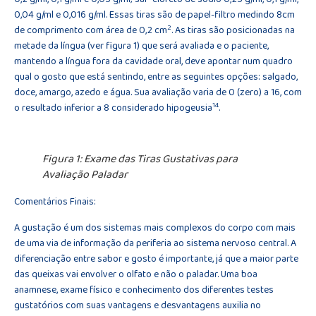
0,04 g/ml e 0,016 g/ml. Essas tiras são de papel-filtro medindo 8cm
2
de comprimento com área de 0,2 cm
. As tiras são posicionadas na
metade da língua (ver figura 1) que será avaliada e o paciente,
mantendo a língua fora da cavidade oral, deve apontar num quadro
qual o gosto que está sentindo, entre as seguintes opções: salgado,
doce, amargo, azedo e água. Sua avaliação varia de 0 (zero) a 16, com
14
o resultado inferior a 8 considerado hipogeusia
.
Figura 1: Exame das Tiras Gustativas para
Avaliação Paladar
Comentários Finais:
A gustação é um dos sistemas mais complexos do corpo com mais
de uma via de informação da periferia ao sistema nervoso central. A
diferenciação entre sabor e gosto é importante, já que a maior parte
das queixas vai envolver o olfato e não o paladar. Uma boa
anamnese, exame físico e conhecimento dos diferentes testes
gustatórios com suas vantagens e desvantagens auxilia no