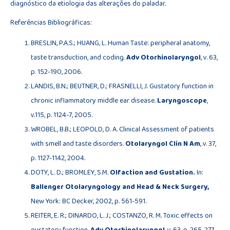
diagnóstico da etiologia das alterações do paladar.
Referências Bibliográficas:
BRESLIN, P.A.S.; HUANG, L. Human Taste: peripheral anatomy,
taste transduction, and coding.
Adv Otorhinolaryngol
, v. 63,
p. 152-190, 2006.
LANDIS, B.N.; BEUTNER, D.; FRASNELLI, J. Gustatory function in
chronic inflammatory middle ear disease.
Laryngoscope
,
v.115, p. 1124-7, 2005.
WROBEL, B.B.; LEOPOLD, D. A. Clinical Assessment of patients
with smell and taste disorders.
Otolaryngol Clin N Am
, v. 37,
p. 1127-1142, 2004.
DOTY, L. D.; BROMLEY, S.M.
Olfaction and Gustation.
In:
Ballenger Otolaryngology and Head & Neck Surgery,
New York: BC Decker, 2002, p. 561-591.
REITER, E. R.; DINARDO, L. J.; COSTANZO, R. M. Toxic effects on