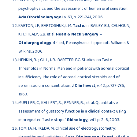
SNYDER, D. J.; PRESCOTT, J.; BARTOSHUK, L. M. Modern
psychophysics and the assessment of human oral sensation.
Adv Otorhinolaryngol
, v. 63, p. 221-241, 2006.
KVETON, J.F.; BARTOSHUK, L.M.
Taste
. In: BAILEY, B.J.; CALHOUN,
K.H.; HEALY, G.B. et al.
Head & Neck Surgery –
th
Otolaryngology
. 4
ed., Pennsylvania: Lippincott Williams &
Wilkins, 2006.
HENKIN, R.I.; GILL, J. R.; BARTTER, F.C. Studies on Taste
Thresholds in Normal Man and in patientswith adrenal cortical
insufficiency: the role of adrenal cortical steroids and of
serum sodium concentration.
J Clin Invest
, v. 42, p. 727-735,
1963.
MUELLER, C.; KALLERT, S. ; RENNER, B. ; et al. Quantitative
assessment of gustatory function in a clinical context using
impregnated “taste strips.”
Rhinology,
v.
41, p. 2–6, 2003.
TOMITA, H.; IKEDA, M. Clinical use of electrogustometry: