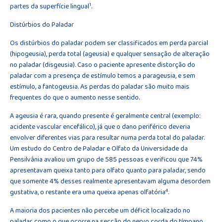
1
partes da superfície lingual
.
Distúrbios do Paladar
Os distúrbios do paladar podem ser classificados em perda parcial
(hipogeusia), perda total (ageusia) e qualquer sensação de alteração
no paladar (disgeusia). Caso o paciente apresente distorção do
paladar com a presença de estímulo temos a parageusia, e sem
estímulo, a fantogeusia. As perdas do paladar são muito mais
frequentes do que o aumento nesse sentido.
A ageusia é rara, quando presente é geralmente central (exemplo:
acidente vascular encefálico), já que o dano periférico deveria
envolver diferentes vias para resultar numa perda total do paladar.
Um estudo do Centro de Paladar e Olfato da Universidade da
Pensilvânia avaliou um grupo de 585 pessoas e verificou que 74%
apresentavam queixa tanto para olfato quanto para paladar, sendo
que somente 4% desses realmente apresentavam alguma desordem
4
gustativa, o restante era uma queixa apenas olfatória
.
A maioria dos pacientes não percebe um déficit localizado no
paladar, como o que ocorre na secção do nervo corda do tímpano