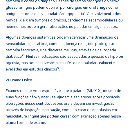
também o corda do tímpano. Lesões de ramos faríngeos do nervo
glossofaríngeo podem ocorrer por cirurgias em orofaringe como
4
amigdalectomia ou uvulopalatofaringoplastia
. O envolvimento dos
nervos IX e X em tumores glômicos, carcinomas escamocelulares ou
neurinomas podem gerar alterações no paladar em alguns casos.
Algumas doenças sistêmicas podem acarretar uma diminuição da
sensibilidade gustatória, como na doença renal, que pode gerar
também fantosmia, e na diabetes mellitus, através de neuropatia
10
diabética
. Muitas medicações são associadas a queixas de hipo ou
ageusia, mas poucas tiveram seus efeitos no paladar realmente
5
avaliadas em estudos clínicos
.
2) Exame Físico
Exames dos nervos responsáveis pelo paladar (VII, IX, X), mesmo de
suas funções não-gustativas, ajudam a esclarecer sobre possíveis
alterações nesse sentido. Lesões orais devem ser investigadas
através de inspeção e palpação, como no caso de neoplasias em
musculatura língual que podem cursar com alteração apenas nessa
última forma de exame.