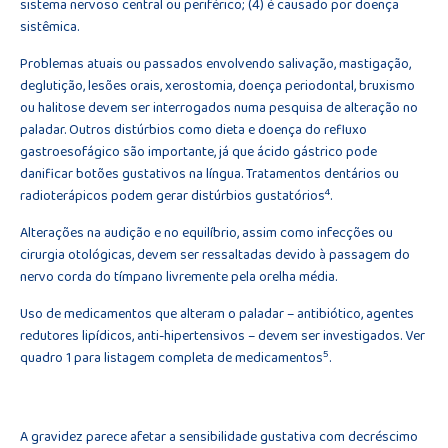
sistema nervoso central ou periférico; (4) é causado por doença
sistêmica.
Problemas atuais ou passados envolvendo salivação, mastigação,
deglutição, lesões orais, xerostomia, doença periodontal, bruxismo
ou halitose devem ser interrogados numa pesquisa de alteração no
paladar. Outros distúrbios como dieta e doença do refluxo
gastroesofágico são importante, já que ácido gástrico pode
danificar botões gustativos na língua. Tratamentos dentários ou
4
radioterápicos podem gerar distúrbios gustatórios
.
Alterações na audição e no equilíbrio, assim como infecções ou
cirurgia otológicas, devem ser ressaltadas devido à passagem do
nervo corda do tímpano livremente pela orelha média.
Uso de medicamentos que alteram o paladar – antibiótico, agentes
redutores lipídicos, anti-hipertensivos – devem ser investigados. Ver
5
quadro 1 para listagem completa de medicamentos
.
A gravidez parece afetar a sensibilidade gustativa com decréscimo