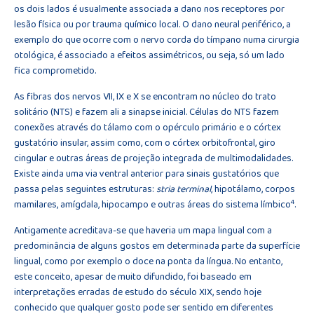
os dois lados é usualmente associada a dano nos receptores por
lesão física ou por trauma químico local. O dano neural periférico, a
exemplo do que ocorre com o nervo corda do tímpano numa cirurgia
otológica, é associado a efeitos assimétricos, ou seja, só um lado
fica comprometido.
As fibras dos nervos VII, IX e X se encontram no núcleo do trato
solitário (NTS) e fazem ali a sinapse inicial. Células do NTS fazem
conexões através do tálamo com o opérculo primário e o córtex
gustatório insular, assim como, com o córtex orbitofrontal, giro
cingular e outras áreas de projeção integrada de multimodalidades.
Existe ainda uma via ventral anterior para sinais gustatórios que
passa pelas seguintes estruturas:
stria terminal
, hipotálamo, corpos
4
mamilares, amígdala, hipocampo e outras áreas do sistema límbico
.
Antigamente acreditava-se que haveria um mapa lingual com a
predominância de alguns gostos em determinada parte da superfície
lingual, como por exemplo o doce na ponta da língua. No entanto,
este conceito, apesar de muito difundido, foi baseado em
interpretações erradas de estudo do século XIX, sendo hoje
conhecido que qualquer gosto pode ser sentido em diferentes