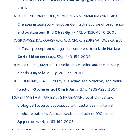
gustatory function.
Adv Otorhinolaryngol
, v. 63, p. 265-277,
2006.
OCHSENBEIN-KOLBLE, N.; MERING, R.V.; ZIMMERMANN,B. et al.
Changes in gustatory function during the course of pregnancy
and postpartum.
Br J Obst Gyn
, v. 112, p. 1636-1640, 2005.
GROMYSZ-KALKOWSKA, K.; WOJCIK, K.; SZURBARTOWSKA, E.et
al. Taste perception of cigarette smokers.
Ann Univ Mariae
Curie Sklodowska
, v. 52, p. 143-154, 2002.
MANDEL, S.J.; MANDEL, L. Radioactive iodine and the salivary
glands.
Thyroid
, v. 13, p. 265-271, 2003.
SEIBERLING, K. A.; CONLEY, D. B. Aging and olfactory and taste
function.
Otolaryngol Clin N Am
, v. 37, p. 1209-1228, 2004.
KETTANETH A.; PARIES, J.; STIRNEMANN,J et al. Clinical and
biological features associated with taste loss in internal
medicine patients. A cross-sectional study of 100 cases.
Appetite,
v. 44, p. 163-169, 2005.