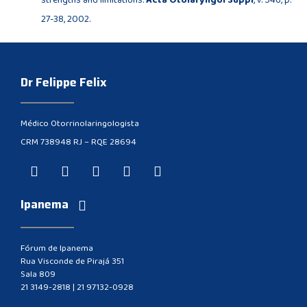
strengths and limitations.
Acta Otolaryngol Suppl
, v. 546, p.
27-38, 2002.
Dr Felippe Felix
Médico Otorrinolaringologista
CRM 738948 RJ – RQE 28694
Ipanema
Fórum de Ipanema
Rua Visconde de Pirajá 351
Sala 809
21 3149-2818
|
21 97132-0928