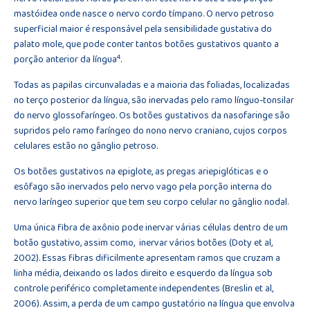
mastóidea onde nasce o nervo cordo tímpano. O nervo petroso
superficial maior é responsável pela sensibilidade gustativa do
palato mole, que pode conter tantos botões gustativos quanto a
4
porção anterior da língua
.
Todas as papilas circunvaladas e a maioria das foliadas, localizadas
no terço posterior da língua, são inervadas pelo ramo línguo-tonsilar
do nervo glossofaríngeo. Os botões gustativos da nasofaringe são
supridos pelo ramo faríngeo do nono nervo craniano, cujos corpos
celulares estão no gânglio petroso.
Os botões gustativos na epiglote, as pregas ariepiglóticas e o
esôfago são inervados pelo nervo vago pela porção interna do
nervo laríngeo superior que tem seu corpo celular no gânglio nodal.
Uma única fibra de axônio pode inervar várias células dentro de um
botão gustativo, assim como, inervar vários botões (Doty et al,
2002). Essas fibras dificilmente apresentam ramos que cruzam a
linha média, deixando os lados direito e esquerdo da língua sob
controle periférico completamente independentes (Breslin et al,
2006). Assim, a perda de um campo gustatório na língua que envolva