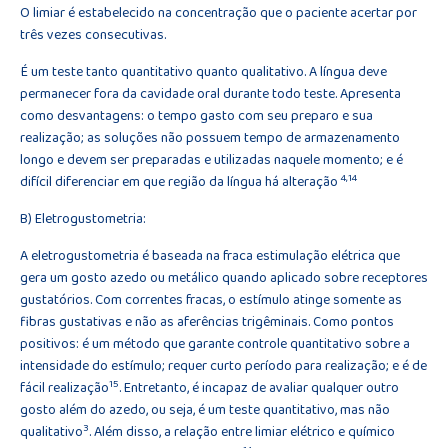
O limiar é estabelecido na concentração que o paciente acertar por
três vezes consecutivas.
É um teste tanto quantitativo quanto qualitativo. A língua deve
permanecer fora da cavidade oral durante todo teste. Apresenta
como desvantagens: o tempo gasto com seu preparo e sua
realização; as soluções não possuem tempo de armazenamento
longo e devem ser preparadas e utilizadas naquele momento; e é
4,14
difícil diferenciar em que região da língua há alteração
B) Eletrogustometria:
A eletrogustometria é baseada na fraca estimulação elétrica que
gera um gosto azedo ou metálico quando aplicado sobre receptores
gustatórios. Com correntes fracas, o estímulo atinge somente as
fibras gustativas e não as aferências trigêminais. Como pontos
positivos: é um método que garante controle quantitativo sobre a
intensidade do estímulo; requer curto período para realização; e é de
15
fácil realização
. Entretanto, é incapaz de avaliar qualquer outro
gosto além do azedo, ou seja, é um teste quantitativo, mas não
3
qualitativo
. Além disso, a relação entre limiar elétrico e químico